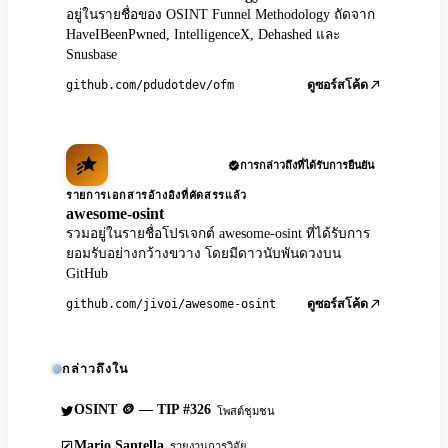
อยู่ในรายชื่อของ OSINT Funnel Methodology ถัดจาก
HaveIBeenPwned, IntelligenceX, Dehashed และ
Snusbase
github.com/pdudotdev/ofm
ดูซอร์สโค้ด
การกล่าวถึงที่ได้รับการยืนยัน
รายการเอกสารอ้างอิงที่คัดสรรแล้ว
awesome-osint
รวมอยู่ในรายชื่อโปรเจกต์ awesome-osint ที่ได้รับการ
ยอมรับอย่างกว้างขวาง โดยมีดาวนับพันดวงบน
GitHub
github.com/jivoi/awesome-osint
ดูซอร์สโค้ด
กล่าวถึงใน
OSINT 🪙 — TIP #326
โพสต์ชุมชน
Mario Santella
รายงานการวิจัย