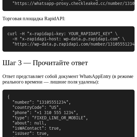
  "https://whatsapp-proxy.checkleaked.cc/number/13105
Торговая площадка RapidAPI:
curl -H "x-rapidapi-key: YOUR_RAPIDAPI_KEY" \

  -H "x-rapidapi-host: wp-data.p.rapidapi.com" \

  "https://wp-data.p.rapidapi.com/number/13105551234"
Шаг 3 — Прочитайте ответ
Ответ представляет собой документ WhatsAppEntry (в режиме
реального времени — лишние поля удалены):
{

  "number": "13105551234",

  "countryCode": "US",

  "phone": "+1 310 555 1234",

  "type": "FIXED_LINE_OR_MOBILE",

  "about": null,

  "isWAContact": true,

  "isUser": true,
