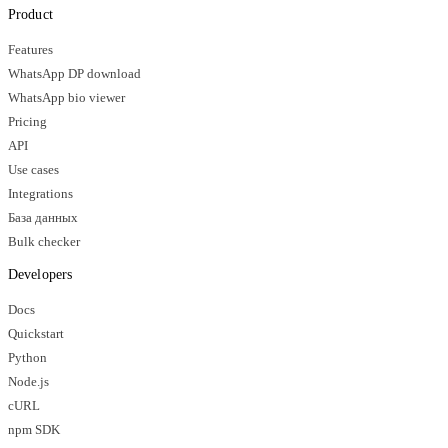
Product
Features
WhatsApp DP download
WhatsApp bio viewer
Pricing
API
Use cases
Integrations
База данных
Bulk checker
Developers
Docs
Quickstart
Python
Node.js
cURL
npm SDK