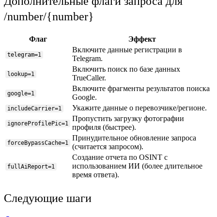
Дополнительные флаги запроса для
/number/{number}
Флаг
Эффект
Включите данные регистрации в
telegram=1
Telegram.
Включить поиск по базе данных
lookup=1
TrueCaller.
Включите фрагменты результатов поиска
google=1
Google.
Укажите данные о перевозчике/регионе.
includeCarrier=1
Пропустить загрузку фотографии
ignoreProfilePic=1
профиля (быстрее).
Принудительное обновление запроса
forceBypassCache=1
(считается запросом).
Создание отчета по OSINT с
использованием ИИ (более длительное
fullAiReport=1
время ответа).
Следующие шаги