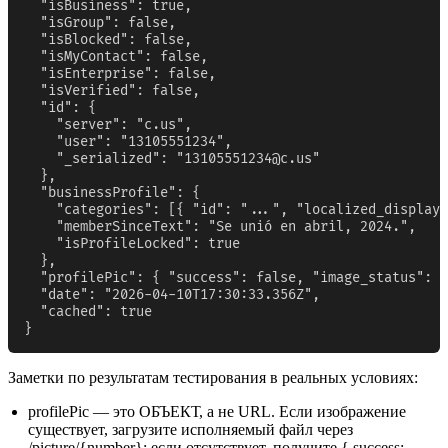
  "isBusiness": true,

  "isGroup": false,

  "isBlocked": false,

  "isMyContact": false,

  "isEnterprise": false,

  "isVerified": false,

  "id": {

    "server": "c.us",

    "user": "13105551234",

    "_serialized": "
13105551234@c.us
"

  },

  "businessProfile": {

    "categories": [{ "id": "...", "localized_display_
    "memberSinceText": "Se unió en abril, 2024.",

    "isProfileLocked": true

  },

  "profilePic": { "success": false, "image_status": "
  "date": "2026-04-10T17:30:33.356Z",

  "cached": true

}
Заметки по результатам тестирования в реальных условиях:
profilePic — это ОБЪЕКТ, а не URL. Если изображение
существует, загрузите исполняемый файл через
/picture/{number}; если отсутствует, получите { success: