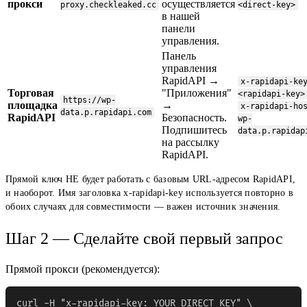
прокси
осуществляется
proxy.checkleaked.cc
<direct-key>
в нашей
панели
управления.
Панель
управления
RapidAPI →
x-rapidapi-ke
Торговая
"Приложения"
<rapidapi-key>
https://wp-
площадка
→
x-rapidapi-ho
data.p.rapidapi.com
RapidAPI
Безопасность.
wp-
Подпишитесь
data.p.rapidap
на рассылку
RapidAPI.
Прямой ключ НЕ будет работать с базовым URL-адресом RapidAPI,
и наоборот. Имя заголовка x-rapidapi-key используется повторно в
обоих случаях для совместимости — важен источник значения.
Шаг 2 — Сделайте свой первый запрос
Прямой прокси (рекомендуется):
curl -H "x-rapidapi-key: YOUR_DIRECT_KEY" \
