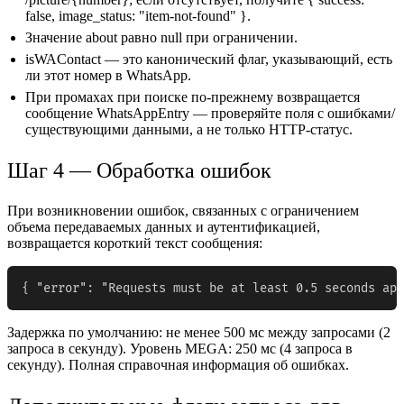
false, image_status: "item-not-found" }.
Значение about равно null при ограничении.
isWAContact — это канонический флаг, указывающий, есть
ли этот номер в WhatsApp.
При промахах при поиске по-прежнему возвращается
сообщение WhatsAppEntry — проверяйте поля с ошибками/
существующими данными, а не только HTTP-статус.
Шаг 4 — Обработка ошибок
При возникновении ошибок, связанных с ограничением
объема передаваемых данных и аутентификацией,
возвращается короткий текст сообщения:
{ "error": "Requests must be at least 0.5 seconds apa
Задержка по умолчанию: не менее 500 мс между запросами (2
запроса в секунду). Уровень MEGA: 250 мс (4 запроса в
секунду). Полная справочная информация об ошибках.