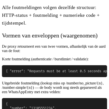
Alle foutmeldingen volgen dezelfde structuur:
HTTP-status + foutmelding + numerieke code +
tijdstempel.
Vormen van enveloppen (waargenomen)
De proxy retourneert een van twee vormen, afhankelijk van de aard
van de fout:
Korte foutmelding (authenticatie / burstlimiet / validatie):
{ "error": "Requests must be at least 0.5 seconds apa
Uitgebreide foutmelding (lookup miss op /number/no_picture/{n},
/number-simple/{n}) — de body wordt nog steeds geparseerd als
een WhatsAppEntry met extra velden:
{

  "number": "13105551234",
