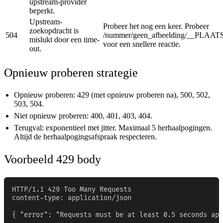
upstream-provider
beperkt.
Upstream-
Probeer het nog een keer. Probeer
zoekopdracht is
504
/nummer/geen_afbeelding/__PLA
mislukt door een time-
voor een snellere reactie.
out.
Opnieuw proberen strategie
Opnieuw proberen: 429 (met opnieuw proberen na), 500, 502,
503, 504.
Niet opnieuw proberen: 400, 401, 403, 404.
Terugval: exponentieel met jitter. Maximaal 5 herhaalpogingen.
Altijd de herhaalpogingsafspraak respecteren.
Voorbeeld 429 body
HTTP/1.1 429 Too Many Requests

content-type: application/json

{ "error": "Requests must be at least 0.5 seconds apa