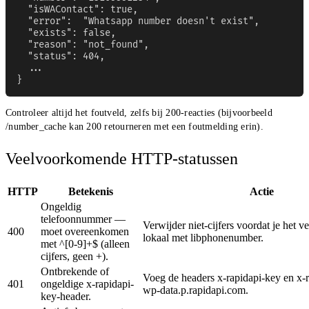
  "isWAContact": true,

  "error":  "Whatsapp number doesn't exist",

  "exists": false,

  "reason": "not_found",

  "status": 404,

  ...

}
Controleer altijd het foutveld, zelfs bij 200-reacties (bijvoorbeeld
/number_cache kan 200 retourneren met een foutmelding erin).
Veelvoorkomende HTTP-statussen
HTTP
Betekenis
Actie
Ongeldig
telefoonnummer —
Verwijder niet-cijfers voordat je het v
400
moet overeenkomen
lokaal met libphonenumber.
met ^[0-9]+$ (alleen
cijfers, geen +).
Ontbrekende of
Voeg de headers x-rapidapi-key en x-r
401
ongeldige x-rapidapi-
wp-data.p.rapidapi.com.
key-header.