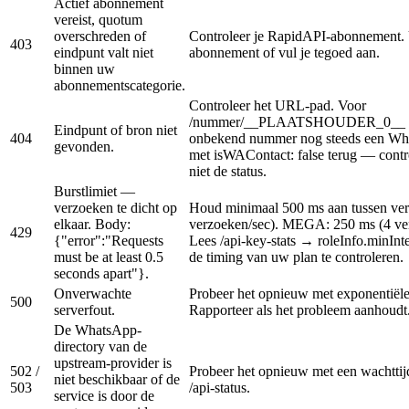
Actief abonnement
vereist, quotum
overschreden of
Controleer je RapidAPI-abonnement.
403
eindpunt valt niet
abonnement of vul je tegoed aan.
binnen uw
abonnementscategorie.
Controleer het URL-pad. Voor
/nummer/__PLAATSHOUDER_0__ ge
Eindpunt of bron niet
404
onbekend nummer nog steeds een Wh
gevonden.
met isWAContact: false terug — contr
niet de status.
Burstlimiet —
verzoeken te dicht op
Houd minimaal 500 ms aan tussen ve
elkaar. Body:
verzoeken/sec). MEGA: 250 ms (4 ver
429
{"error":"Requests
Lees /api-key-stats → roleInfo.minIn
must be at least 0.5
de timing van uw plan te controleren.
seconds apart"}.
Onverwachte
Probeer het opnieuw met exponentiële
500
serverfout.
Rapporteer als het probleem aanhoudt
De WhatsApp-
directory van de
upstream-provider is
502 /
Probeer het opnieuw met een wachttij
niet beschikbaar of de
503
/api-status.
service is door de