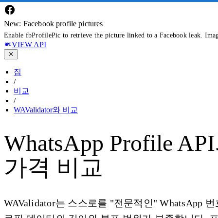
New: Facebook profile pictures
Enable fbProfilePic to retrieve the picture linked to a Facebook leak. Ima
VIEW API
집
/
비교
/
WAValidator와 비교
WhatsApp Profile 
가격 비교
WAValidator는 스스로를 "전문적인" WhatsA