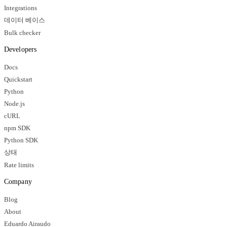
Integrations
데이터 베이스
Bulk checker
Developers
Docs
Quickstart
Python
Node.js
cURL
npm SDK
Python SDK
상태
Rate limits
Company
Blog
About
Eduardo Airaudo