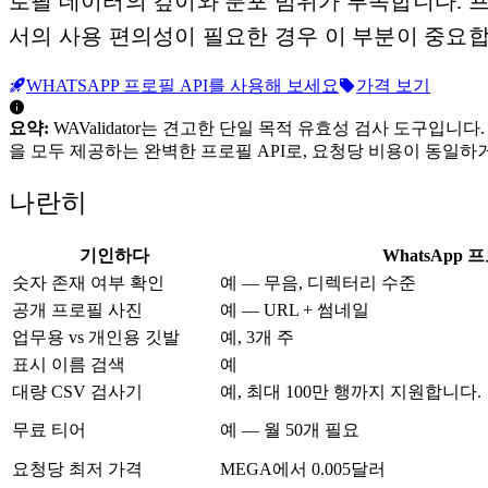
로필 데이터의 깊이와 분포 범위가 부족합니다. 프
서의 사용 편의성이 필요한 경우 이 부분이 중요합
WHATSAPP 프로필 API를 사용해 보세요
가격 보기
요약:
WAValidator는 견고한 단일 목적 유효성 검사 도구입니다. W
을 모두 제공하는 완벽한 프로필 API로, 요청당 비용이 동일하거나 더 
나란히
기인하다
WhatsApp 
숫자 존재 여부 확인
예 — 무음, 디렉터리 수준
공개 프로필 사진
예 — URL + 썸네일
업무용 vs 개인용 깃발
예, 3개 주
표시 이름 검색
예
대량 CSV 검사기
예, 최대 100만 행까지 지원합니다.
무료 티어
예 — 월 50개 필요
요청당 최저 가격
MEGA에서 0.005달러