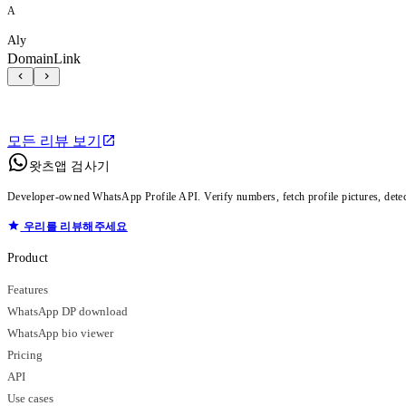
A
Aly
DomainLink
모든 리뷰 보기
왓츠앱 검사기
Developer-owned WhatsApp Profile API. Verify numbers, fetch profile pictures, dete
우리를 리뷰해주세요
Product
Features
WhatsApp DP download
WhatsApp bio viewer
Pricing
API
Use cases