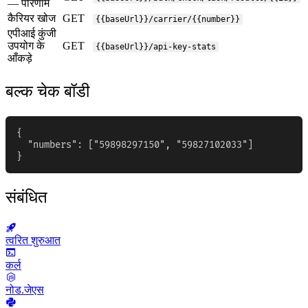
— परिणाम
कैरियर खोज
GET
{{baseUrl}}/carrier/{{number}}
एपीआई कुंजी
उपयोग के
GET
{{baseUrl}}/api-key-stats
आँकड़े
बल्क चेक बॉडी
{

  "numbers": ["59898297150", "59827102033"]

}
संबंधित
त्वरित शुरुआत
कर्ल
नोड.जेएस