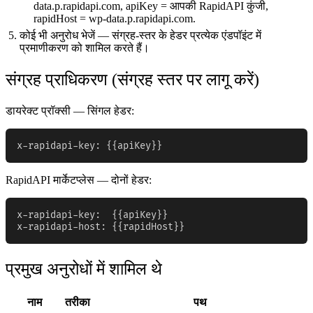
data.p.rapidapi.com, apiKey = आपकी RapidAPI कुंजी,
rapidHost = wp-data.p.rapidapi.com.
कोई भी अनुरोध भेजें — संग्रह-स्तर के हेडर प्रत्येक एंडपॉइंट में
प्रमाणीकरण को शामिल करते हैं।
संग्रह प्राधिकरण (संग्रह स्तर पर लागू करें)
डायरेक्ट प्रॉक्सी — सिंगल हेडर:
x-rapidapi-key: {{apiKey}}
RapidAPI मार्केटप्लेस — दोनों हेडर:
x-rapidapi-key:  {{apiKey}}

x-rapidapi-host: {{rapidHost}}
प्रमुख अनुरोधों में शामिल थे
नाम
तरीका
पथ