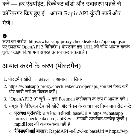
करें — हर एंडपॉइंट, रिक्वेस्ट बॉडी और उदाहरण पहले से
कॉन्फ़िगर किए हुए हैं। अपना RapidAPI कुंजी डालें और
भेजें।
सत्य का स्रोत: https://whatsapp-proxy.checkleaked.cc/openapi.json
पर उपलब्ध OpenAPI 3 विनिर्देश। पोस्टमैन इस URL को सीधे आयात करके
पूर्णतः टाइप किया गया संग्रह उत्पन्न कर सकता है।
आयात करने के चरण (पोस्टमैन)
पोस्टमैन खोलें → फ़ाइल → आयात → लिंक।
https://whatsapp-proxy.checkleaked.cc/openapi.json को पेस्ट करें
और जारी रखें पर क्लिक करें।
"OpenAPI 3.0" चुनें → इसे Postman कलेक्शन के रूप में आयात करें।
संग्रह के वैरिएबल टैब को खोलें और चैनल के आधार पर निम्न मान सेट करें:
प्रत्यक्ष प्रॉक्सी:
डायरेक्ट प्रॉक्सी: baseUrl = https://whatsapp-
proxy.checkleaked.cc, apiKey = आपकी डायरेक्ट-परचेज़ कुंजी।
rapidHost की आवश्यकता नहीं है।
रैपिडएपीआई बाज़ार:
RapidAPI मार्केटप्लेस: baseUrl = https://wp-