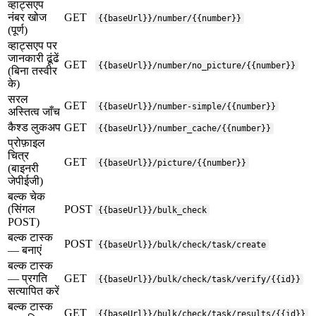
व्हाट्सएप
नंबर खोज
GET
{{baseUrl}}/number/{{number}}
(पूर्ण)
व्हाट्सएप पर
जानकारी ढूंढें
GET
{{baseUrl}}/number/no_picture/{{number}}
(बिना तस्वीर
के)
सरल
GET
{{baseUrl}}/number-simple/{{number}}
अस्तित्व जाँच
कैश्ड लुकअप
GET
{{baseUrl}}/number_cache/{{number}}
प्रोफ़ाइल
चित्र
GET
{{baseUrl}}/picture/{{number}}
(बाइनरी
जेपीईजी)
बल्क चेक
(सिंगल
POST
{{baseUrl}}/bulk_check
POST)
बल्क टास्क
POST
{{baseUrl}}/bulk/check/task/create
— बनाएं
बल्क टास्क
— प्रगति
GET
{{baseUrl}}/bulk/check/task/verify/{{id}}
सत्यापित करें
बल्क टास्क
GET
{{baseUrl}}/bulk/check/task/results/{{id}}