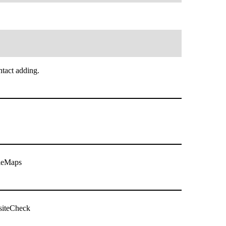
tact adding.
gleMaps
siteCheck