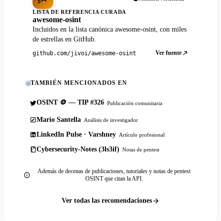
LISTA DE REFERENCIA CURADA
awesome-osint
Incluidos en la lista canónica awesome-osint, con miles
de estrellas en GitHub.
Ver fuente
github.com/jivoi/awesome-osint
TAMBIÉN MENCIONADOS EN
OSINT 🪙 — TIP #326
Publicación comunitaria
Mario Santella
Análisis de investigador
LinkedIn Pulse · Varshney
Artículo profesional
Cybersecurity-Notes (3ls3if)
Notas de pentest
Además de decenas de publicaciones, tutoriales y notas de pentest
OSINT que citan la API.
Ver todas las recomendaciones