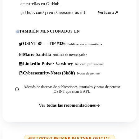
de estrellas en GitHub.
Ver fuente
github.com/jivoi/awesome-osint
TAMBIÉN MENCIONADOS EN
OSINT 🪙 — TIP #326
Publicación comunitaria
Mario Santella
Análisis de investigador
LinkedIn Pulse · Varshney
Artículo profesional
Cybersecurity-Notes (3ls3if)
Notas de pentest
Además de decenas de publicaciones, tutoriales y notas de pentest
OSINT que citan la API.
Ver todas las recomendaciones
NUESTRO PRIMER PARTNER OFICIAL