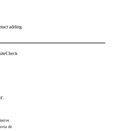
tact adding.
siteCheck
r.
úmeros
oría de