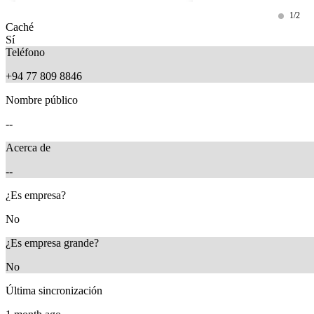
1/2
Caché
Sí
Teléfono
+94 77 809 8846
Nombre público
--
Acerca de
--
3 months ago
3 months ago
¿Es empresa?
No
¿Es empresa grande?
No
Última sincronización