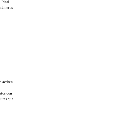
. Ideal
r números
o acaben
s
atos con
tuitas que