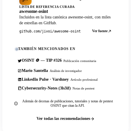
LISTA DE REFERENCIA CURADA
awesome-osint
Incluidos en la lista canónica awesome-osint, con miles
de estrellas en GitHub.
Ver fuente
github.com/jivoi/awesome-osint
TAMBIÉN MENCIONADOS EN
OSINT 🪙 — TIP #326
Publicación comunitaria
Mario Santella
Análisis de investigador
LinkedIn Pulse · Varshney
Artículo profesional
Cybersecurity-Notes (3ls3if)
Notas de pentest
Además de decenas de publicaciones, tutoriales y notas de pentest
OSINT que citan la API.
Ver todas las recomendaciones