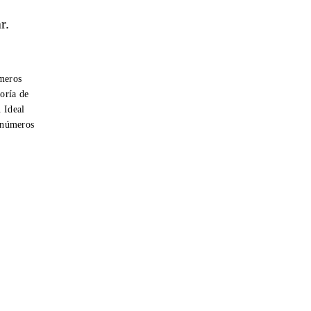
r.
úmeros
oría de
. Ideal
r números