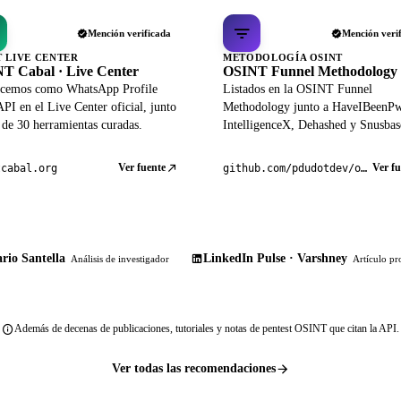
Mención verificada
Mención veri
T LIVE CENTER
METODOLOGÍA OSINT
T Cabal · Live Center
OSINT Funnel Methodology
cemos como WhatsApp Profile
Listados en la OSINT Funnel
PI en el Live Center oficial, junto
Methodology junto a HaveIBeenP
 de 30 herramientas curadas.
IntelligenceX, Dehashed y Snusbas
Ver fuente
Ver fu
tcabal.org
github.com/pdudotdev/ofm
rio Santella
LinkedIn Pulse · Varshney
Análisis de investigador
Artículo pr
Además de decenas de publicaciones, tutoriales y notas de pentest OSINT que citan la API.
Ver todas las recomendaciones