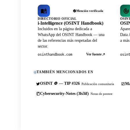
Mención verificada
DIRECTORIO OFICIAL
OSIN
i-Intelligence (OSINT Handbook)
OSIN
Incluidos en la página dedicada a
Apare
WhatsApp del OSINT Handbook — una
Data A
de las referencias más respetadas del
a más
sector.
Ver fuente
osinthandbook.com
osin
TAMBIÉN MENCIONADOS EN
OSINT 🪙 — TIP #326
Ma
Publicación comunitaria
Cybersecurity-Notes (3ls3if)
Notas de pentest