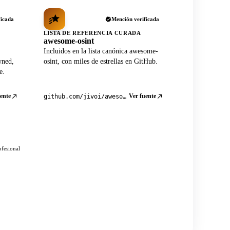
ficada
Mención verificada
LISTA DE REFERENCIA CURADA
awesome-osint
Incluidos en la lista canónica awesome-
wned,
osint, con miles de estrellas en GitHub.
e.
ente
Ver fuente
github.com/jivoi/awesome-osint
ofesional