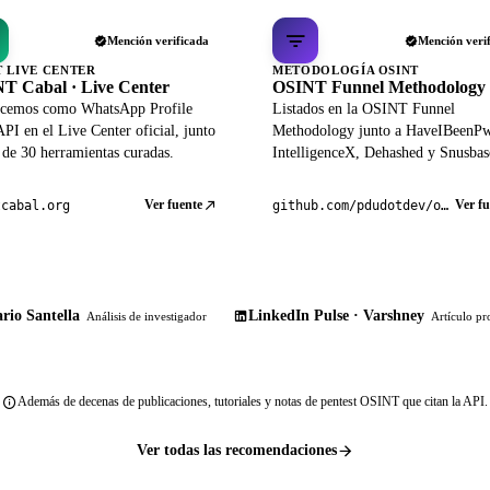
Mención verificada
Mención veri
T LIVE CENTER
METODOLOGÍA OSINT
T Cabal · Live Center
OSINT Funnel Methodology
cemos como WhatsApp Profile
Listados en la OSINT Funnel
PI en el Live Center oficial, junto
Methodology junto a HaveIBeenP
 de 30 herramientas curadas.
IntelligenceX, Dehashed y Snusbas
Ver fuente
Ver fu
tcabal.org
github.com/pdudotdev/ofm
rio Santella
LinkedIn Pulse · Varshney
Análisis de investigador
Artículo pr
Además de decenas de publicaciones, tutoriales y notas de pentest OSINT que citan la API.
Ver todas las recomendaciones