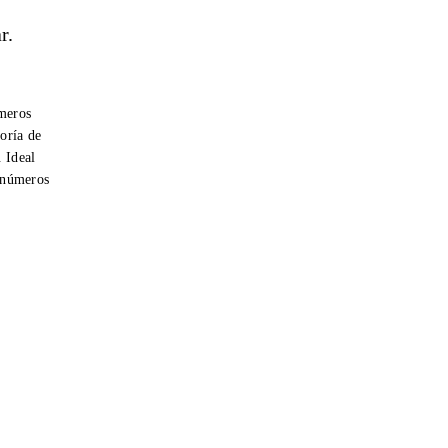
r.
úmeros
oría de
. Ideal
r números