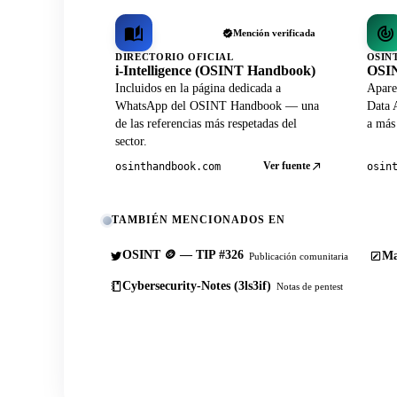
Mención verificada
DIRECTORIO OFICIAL
OSIN
i-Intelligence (OSINT Handbook)
OSIN
Incluidos en la página dedicada a
Apare
WhatsApp del OSINT Handbook — una
Data A
de las referencias más respetadas del
a más
sector.
Ver fuente
osinthandbook.com
osin
TAMBIÉN MENCIONADOS EN
OSINT 🪙 — TIP #326
Ma
Publicación comunitaria
Cybersecurity-Notes (3ls3if)
Notas de pentest