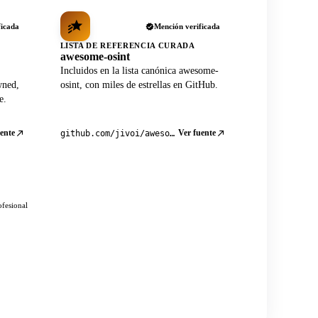
ficada
Mención verificada
LISTA DE REFERENCIA CURADA
awesome-osint
Incluidos en la lista canónica awesome-
wned,
osint, con miles de estrellas en GitHub.
e.
ente
Ver fuente
github.com/jivoi/awesome-osint
ofesional