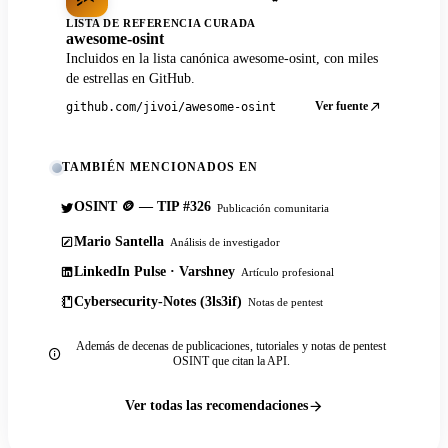
LISTA DE REFERENCIA CURADA
awesome-osint
Incluidos en la lista canónica awesome-osint, con miles
de estrellas en GitHub.
Ver fuente
github.com/jivoi/awesome-osint
TAMBIÉN MENCIONADOS EN
OSINT 🪙 — TIP #326
Publicación comunitaria
Mario Santella
Análisis de investigador
LinkedIn Pulse · Varshney
Artículo profesional
Cybersecurity-Notes (3ls3if)
Notas de pentest
Además de decenas de publicaciones, tutoriales y notas de pentest
OSINT que citan la API.
Ver todas las recomendaciones