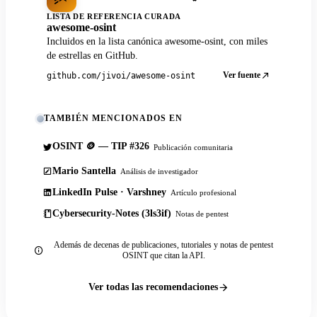
LISTA DE REFERENCIA CURADA
awesome-osint
Incluidos en la lista canónica awesome-osint, con miles
de estrellas en GitHub.
Ver fuente
github.com/jivoi/awesome-osint
TAMBIÉN MENCIONADOS EN
OSINT 🪙 — TIP #326
Publicación comunitaria
Mario Santella
Análisis de investigador
LinkedIn Pulse · Varshney
Artículo profesional
Cybersecurity-Notes (3ls3if)
Notas de pentest
Además de decenas de publicaciones, tutoriales y notas de pentest
OSINT que citan la API.
Ver todas las recomendaciones