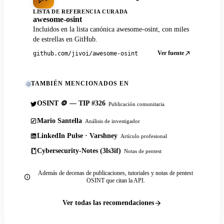
LISTA DE REFERENCIA CURADA
awesome-osint
Incluidos en la lista canónica awesome-osint, con miles
de estrellas en GitHub.
Ver fuente
github.com/jivoi/awesome-osint
TAMBIÉN MENCIONADOS EN
OSINT 🪙 — TIP #326
Publicación comunitaria
Mario Santella
Análisis de investigador
LinkedIn Pulse · Varshney
Artículo profesional
Cybersecurity-Notes (3ls3if)
Notas de pentest
Además de decenas de publicaciones, tutoriales y notas de pentest
OSINT que citan la API.
Ver todas las recomendaciones