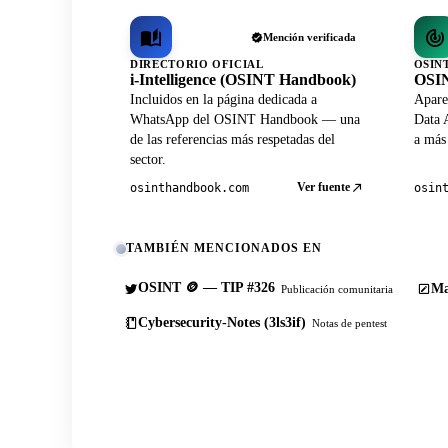
Mención verificada
DIRECTORIO OFICIAL
OSIN
i-Intelligence (OSINT Handbook)
OSIN
Incluidos en la página dedicada a
Apare
WhatsApp del OSINT Handbook — una
Data A
de las referencias más respetadas del
a más
sector.
Ver fuente
osinthandbook.com
osin
TAMBIÉN MENCIONADOS EN
OSINT 🪙 — TIP #326
Ma
Publicación comunitaria
Cybersecurity-Notes (3ls3if)
Notas de pentest