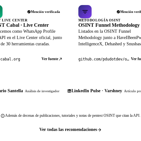
Mención verificada
Mención veri
T LIVE CENTER
METODOLOGÍA OSINT
T Cabal · Live Center
OSINT Funnel Methodology
cemos como WhatsApp Profile
Listados en la OSINT Funnel
PI en el Live Center oficial, junto
Methodology junto a HaveIBeenP
 de 30 herramientas curadas.
IntelligenceX, Dehashed y Snusbas
Ver fuente
Ver fu
tcabal.org
github.com/pdudotdev/ofm
rio Santella
LinkedIn Pulse · Varshney
Análisis de investigador
Artículo pr
Además de decenas de publicaciones, tutoriales y notas de pentest OSINT que citan la API.
Ver todas las recomendaciones