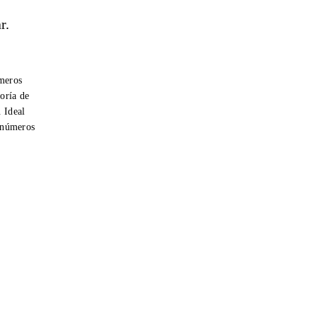
r.
úmeros
oría de
. Ideal
r números