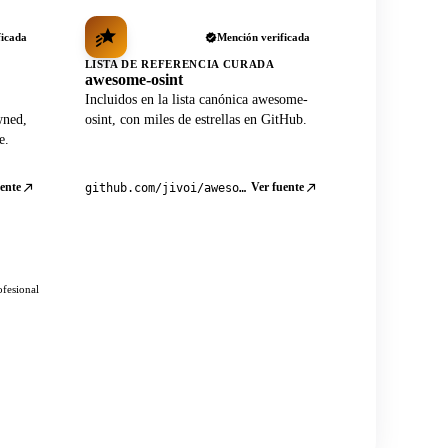
ficada
Mención verificada
LISTA DE REFERENCIA CURADA
awesome-osint
Incluidos en la lista canónica awesome-
wned,
osint, con miles de estrellas en GitHub.
e.
ente
Ver fuente
github.com/jivoi/awesome-osint
ofesional