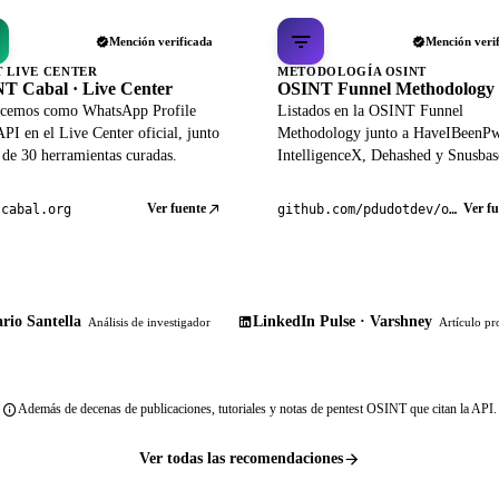
Mención verificada
Mención veri
T LIVE CENTER
METODOLOGÍA OSINT
T Cabal · Live Center
OSINT Funnel Methodology
cemos como WhatsApp Profile
Listados en la OSINT Funnel
PI en el Live Center oficial, junto
Methodology junto a HaveIBeenP
 de 30 herramientas curadas.
IntelligenceX, Dehashed y Snusbas
Ver fuente
Ver fu
tcabal.org
github.com/pdudotdev/ofm
rio Santella
LinkedIn Pulse · Varshney
Análisis de investigador
Artículo pr
Además de decenas de publicaciones, tutoriales y notas de pentest OSINT que citan la API.
Ver todas las recomendaciones