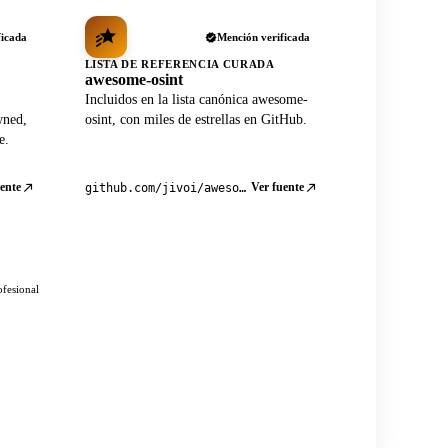
ficada
Mención verificada
LISTA DE REFERENCIA CURADA
awesome-osint
Incluidos en la lista canónica awesome-
wned,
osint, con miles de estrellas en GitHub.
e.
ente
Ver fuente
github.com/jivoi/awesome-osint
ofesional