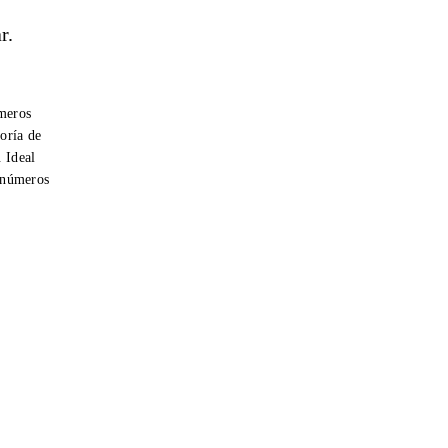
r.
úmeros
oría de
. Ideal
r números