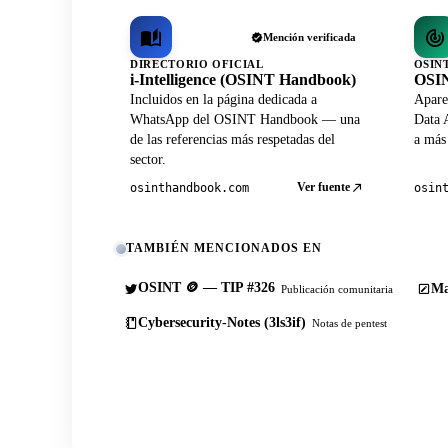
Mención verificada
DIRECTORIO OFICIAL
OSIN
i-Intelligence (OSINT Handbook)
OSIN
Incluidos en la página dedicada a
Apare
WhatsApp del OSINT Handbook — una
Data A
de las referencias más respetadas del
a más
sector.
Ver fuente
osinthandbook.com
osin
TAMBIÉN MENCIONADOS EN
OSINT 🪙 — TIP #326
Ma
Publicación comunitaria
Cybersecurity-Notes (3ls3if)
Notas de pentest