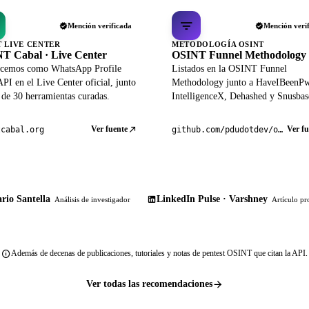
Mención verificada
Mención veri
T LIVE CENTER
METODOLOGÍA OSINT
T Cabal · Live Center
OSINT Funnel Methodology
cemos como WhatsApp Profile
Listados en la OSINT Funnel
PI en el Live Center oficial, junto
Methodology junto a HaveIBeenP
 de 30 herramientas curadas.
IntelligenceX, Dehashed y Snusbas
Ver fuente
Ver fu
tcabal.org
github.com/pdudotdev/ofm
rio Santella
LinkedIn Pulse · Varshney
Análisis de investigador
Artículo pr
Además de decenas de publicaciones, tutoriales y notas de pentest OSINT que citan la API.
Ver todas las recomendaciones