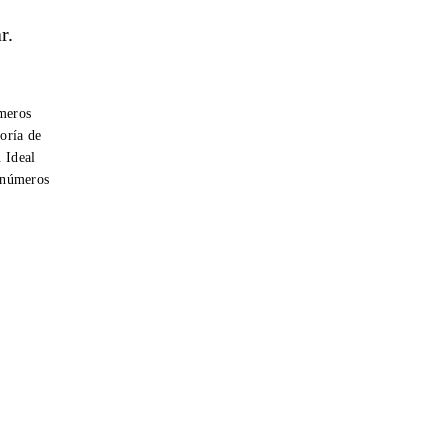
r.
úmeros
oría de
. Ideal
r números