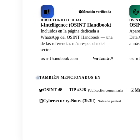
Mención verificada
DIRECTORIO OFICIAL
OSIN
i-Intelligence (OSINT Handbook)
OSIN
Incluidos en la página dedicada a
Apare
WhatsApp del OSINT Handbook — una
Data A
de las referencias más respetadas del
a más
sector.
Ver fuente
osinthandbook.com
osin
TAMBIÉN MENCIONADOS EN
OSINT 🪙 — TIP #326
Ma
Publicación comunitaria
Cybersecurity-Notes (3ls3if)
Notas de pentest