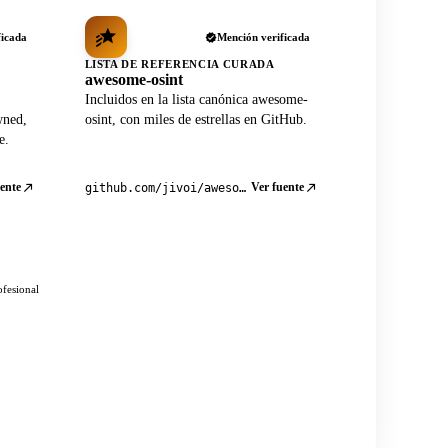
ficada
Mención verificada
LISTA DE REFERENCIA CURADA
awesome-osint
Incluidos en la lista canónica awesome-
wned,
osint, con miles de estrellas en GitHub.
e.
ente
Ver fuente
github.com/jivoi/awesome-osint
ofesional