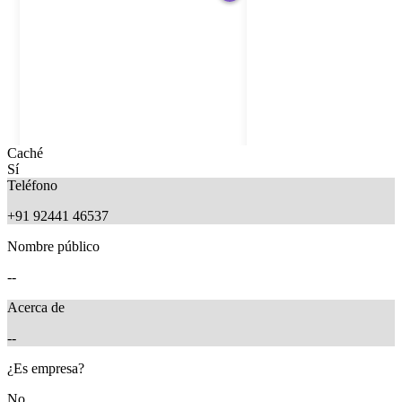
Caché
Sí
Teléfono
+91 92441 46537
Nombre público
--
Acerca de
--
11 months ago
11 months ago
¿Es empresa?
No