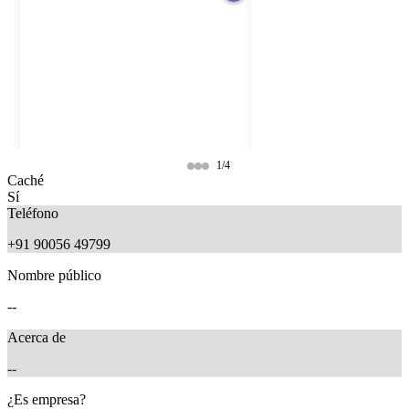
1/4
Caché
Sí
Teléfono
+91 90056 49799
Nombre público
--
Acerca de
--
9 months ago
9 months ago
¿Es empresa?