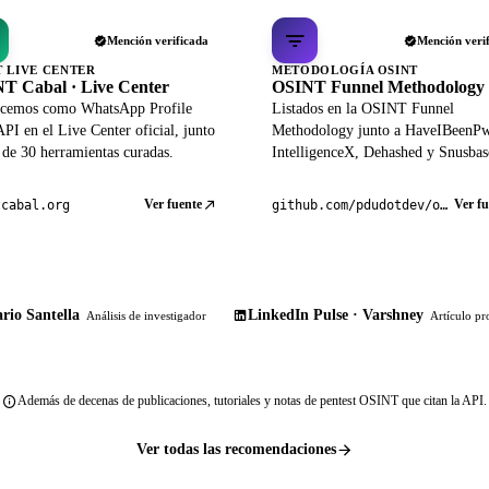
Mención verificada
Mención veri
T LIVE CENTER
METODOLOGÍA OSINT
T Cabal · Live Center
OSINT Funnel Methodology
cemos como WhatsApp Profile
Listados en la OSINT Funnel
PI en el Live Center oficial, junto
Methodology junto a HaveIBeenP
 de 30 herramientas curadas.
IntelligenceX, Dehashed y Snusbas
Ver fuente
Ver fu
tcabal.org
github.com/pdudotdev/ofm
rio Santella
LinkedIn Pulse · Varshney
Análisis de investigador
Artículo pr
Además de decenas de publicaciones, tutoriales y notas de pentest OSINT que citan la API.
Ver todas las recomendaciones