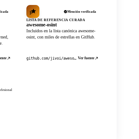
ficada
Mención verificada
LISTA DE REFERENCIA CURADA
awesome-osint
Incluidos en la lista canónica awesome-
wned,
osint, con miles de estrellas en GitHub.
e.
ente
Ver fuente
github.com/jivoi/awesome-osint
ofesional