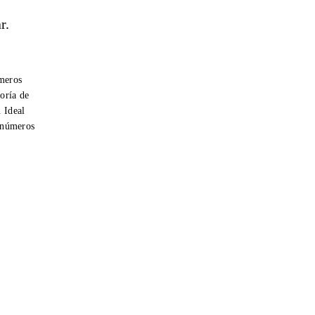
r.
úmeros
oría de
. Ideal
r números