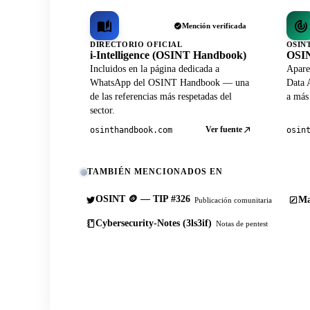
Mención verificada
DIRECTORIO OFICIAL
OSIN
i-Intelligence (OSINT Handbook)
OSIN
Incluidos en la página dedicada a
Apare
WhatsApp del OSINT Handbook — una
Data A
de las referencias más respetadas del
a más
sector.
Ver fuente
osinthandbook.com
osin
TAMBIÉN MENCIONADOS EN
OSINT 🪙 — TIP #326
Ma
Publicación comunitaria
Cybersecurity-Notes (3ls3if)
Notas de pentest