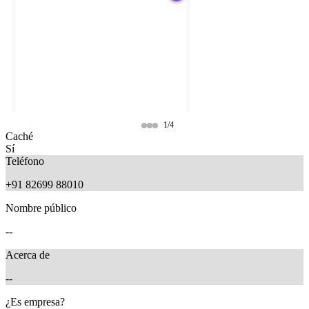
1/4
Caché
Sí
Teléfono
+91 82699 88010
Nombre público
--
Acerca de
--
11 months ago
10 months ago
¿Es empresa?