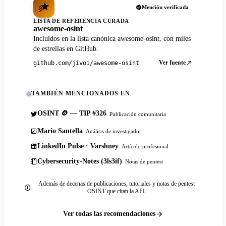
Mención verificada
LISTA DE REFERENCIA CURADA
awesome-osint
Incluidos en la lista canónica awesome-osint, con miles
de estrellas en GitHub.
Ver fuente
github.com/jivoi/awesome-osint
TAMBIÉN MENCIONADOS EN
OSINT 🪙 — TIP #326
Publicación comunitaria
Mario Santella
Análisis de investigador
LinkedIn Pulse · Varshney
Artículo profesional
Cybersecurity-Notes (3ls3if)
Notas de pentest
Además de decenas de publicaciones, tutoriales y notas de pentest
OSINT que citan la API.
Ver todas las recomendaciones