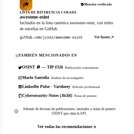
Mención verificada
LISTA DE REFERENCIA CURADA
awesome-osint
Incluidos en la lista canónica awesome-osint, con miles
de estrellas en GitHub.
Ver fuente
github.com/jivoi/awesome-osint
TAMBIÉN MENCIONADOS EN
OSINT 🪙 — TIP #326
Publicación comunitaria
Mario Santella
Análisis de investigador
LinkedIn Pulse · Varshney
Artículo profesional
Cybersecurity-Notes (3ls3if)
Notas de pentest
Además de decenas de publicaciones, tutoriales y notas de pentest
OSINT que citan la API.
Ver todas las recomendaciones