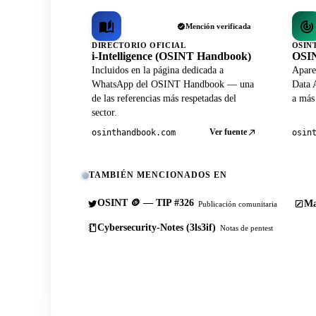
Mención verificada
DIRECTORIO OFICIAL
OSIN
i-Intelligence (OSINT Handbook)
OSIN
Incluidos en la página dedicada a
Apare
WhatsApp del OSINT Handbook — una
Data A
de las referencias más respetadas del
a más
sector.
Ver fuente
osinthandbook.com
osin
TAMBIÉN MENCIONADOS EN
OSINT 🪙 — TIP #326
Ma
Publicación comunitaria
Cybersecurity-Notes (3ls3if)
Notas de pentest