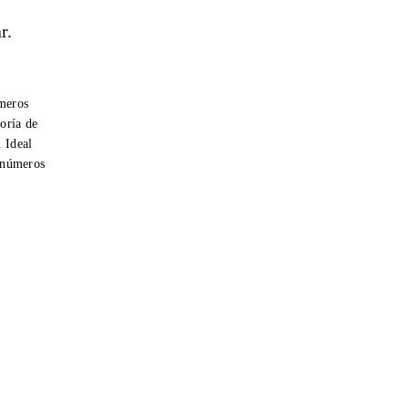
r.
úmeros
oría de
. Ideal
r números