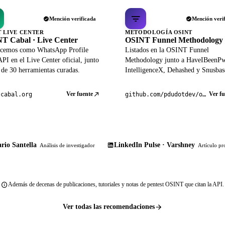
Mención verificada
Mención veri
T LIVE CENTER
METODOLOGÍA OSINT
T Cabal · Live Center
OSINT Funnel Methodology
cemos como WhatsApp Profile
Listados en la OSINT Funnel
PI en el Live Center oficial, junto
Methodology junto a HaveIBeenP
 de 30 herramientas curadas.
IntelligenceX, Dehashed y Snusbas
Ver fuente
Ver fu
tcabal.org
github.com/pdudotdev/ofm
rio Santella
LinkedIn Pulse · Varshney
Análisis de investigador
Artículo pr
Además de decenas de publicaciones, tutoriales y notas de pentest OSINT que citan la API.
Ver todas las recomendaciones