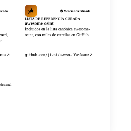
ficada
Mención verificada
LISTA DE REFERENCIA CURADA
awesome-osint
Incluidos en la lista canónica awesome-
wned,
osint, con miles de estrellas en GitHub.
e.
ente
Ver fuente
github.com/jivoi/awesome-osint
ofesional