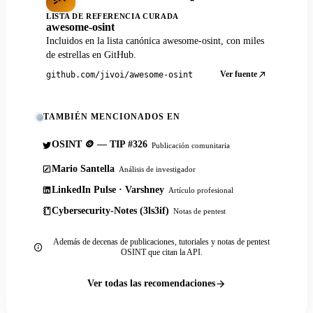
LISTA DE REFERENCIA CURADA
awesome-osint
Incluidos en la lista canónica awesome-osint, con miles
de estrellas en GitHub.
Ver fuente
github.com/jivoi/awesome-osint
TAMBIÉN MENCIONADOS EN
OSINT 🪙 — TIP #326
Publicación comunitaria
Mario Santella
Análisis de investigador
LinkedIn Pulse · Varshney
Artículo profesional
Cybersecurity-Notes (3ls3if)
Notas de pentest
Además de decenas de publicaciones, tutoriales y notas de pentest
OSINT que citan la API.
Ver todas las recomendaciones