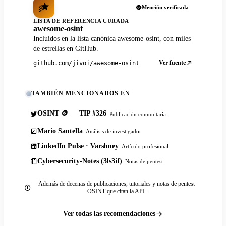
Mención verificada
LISTA DE REFERENCIA CURADA
awesome-osint
Incluidos en la lista canónica awesome-osint, con miles
de estrellas en GitHub.
Ver fuente
github.com/jivoi/awesome-osint
TAMBIÉN MENCIONADOS EN
OSINT 🪙 — TIP #326
Publicación comunitaria
Mario Santella
Análisis de investigador
LinkedIn Pulse · Varshney
Artículo profesional
Cybersecurity-Notes (3ls3if)
Notas de pentest
Además de decenas de publicaciones, tutoriales y notas de pentest
OSINT que citan la API.
Ver todas las recomendaciones