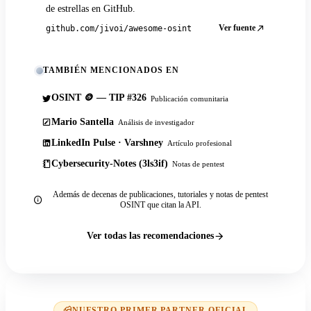
de estrellas en GitHub.
Ver fuente
github.com/jivoi/awesome-osint
TAMBIÉN MENCIONADOS EN
OSINT 🪙 — TIP #326
Publicación comunitaria
Mario Santella
Análisis de investigador
LinkedIn Pulse · Varshney
Artículo profesional
Cybersecurity-Notes (3ls3if)
Notas de pentest
Además de decenas de publicaciones, tutoriales y notas de pentest
OSINT que citan la API.
Ver todas las recomendaciones
NUESTRO PRIMER PARTNER OFICIAL