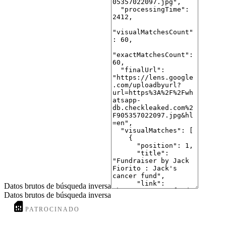
7
Fundraiser for Shannon Greene by Kimberly Hurley : Gang ...
www.gofundme.com
· GoFundMe
8
Laurence (Larry) McCaw
www.cobbsfuneralhome.ca
· Cobbs Funeral Home
9
Lawrence: Gerald “Jerry” Bruce – J. W. HART
jwhartfuneralhome.com
· JW Hart Funeral Home
10
Dan Mutschler | Facebook
www.facebook.com
· Facebook
Datos brutos de búsqueda inversa
Datos brutos de búsqueda inversa
PATROCINADO