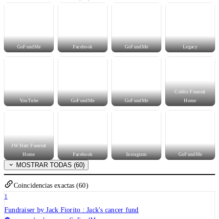
GoFundMe
Facebook
GoFundMe
Legacy
Cobbs Funeral
YouTube
GoFundMe
GoFundMe
Home
JW Hart Funeral
Home
Facebook
Instagram
GoFundMe
MOSTRAR TODAS (60)
Coincidencias exactas (60)
1
Fundraiser by Jack Fiorito : Jack's cancer fund