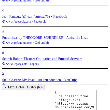
www.gofundme.com
· GoFundMe
2
Jean Fauteux (@jean.fauteux.75) • Facebook
www.facebook.com
· Facebook
3
Fundraiser by THEODORE SCHINDLER : Assist the Lists
www.gofundme.com
· GoFundMe
4
Search Robert Theurer Obituaries and Funeral Services
www.legacy.com
· Legacy
5
Still Chasing My Peak - An Introduction - YouTube
www.youtube.com
· YouTube
MOSTRAR TODAS (60)
6
Fundraiser by Halley Boldt : My dad and I need your help ❤️
www.gofundme.com
· GoFundMe