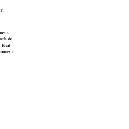
r.
úmeros
oría de
. Ideal
r números