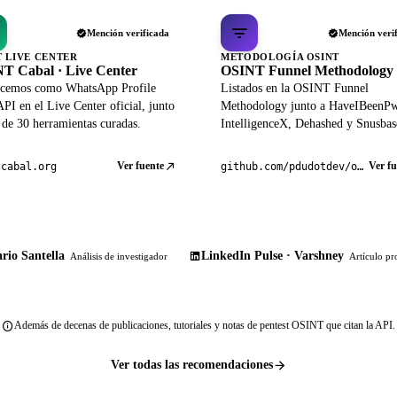
Mención verificada
Mención veri
T LIVE CENTER
METODOLOGÍA OSINT
T Cabal · Live Center
OSINT Funnel Methodology
cemos como WhatsApp Profile
Listados en la OSINT Funnel
PI en el Live Center oficial, junto
Methodology junto a HaveIBeenP
 de 30 herramientas curadas.
IntelligenceX, Dehashed y Snusbas
Ver fuente
Ver fu
tcabal.org
github.com/pdudotdev/ofm
rio Santella
LinkedIn Pulse · Varshney
Análisis de investigador
Artículo pr
Además de decenas de publicaciones, tutoriales y notas de pentest OSINT que citan la API.
Ver todas las recomendaciones