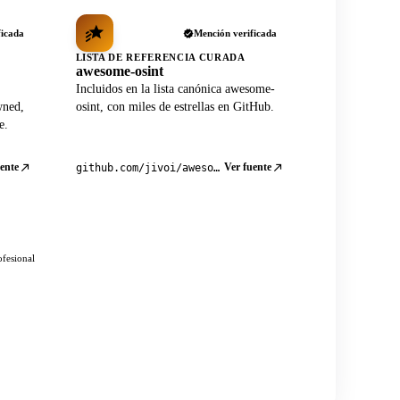
ficada
Mención verificada
LISTA DE REFERENCIA CURADA
awesome-osint
Incluidos en la lista canónica awesome-
wned,
osint, con miles de estrellas en GitHub.
e.
ente
Ver fuente
github.com/jivoi/awesome-osint
ofesional