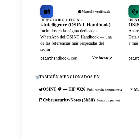
Mención verificada
DIRECTORIO OFICIAL
OSIN
i-Intelligence (OSINT Handbook)
OSIN
Incluidos en la página dedicada a
Apare
WhatsApp del OSINT Handbook — una
Data A
de las referencias más respetadas del
a más
sector.
Ver fuente
osinthandbook.com
osin
TAMBIÉN MENCIONADOS EN
OSINT 🪙 — TIP #326
Ma
Publicación comunitaria
Cybersecurity-Notes (3ls3if)
Notas de pentest