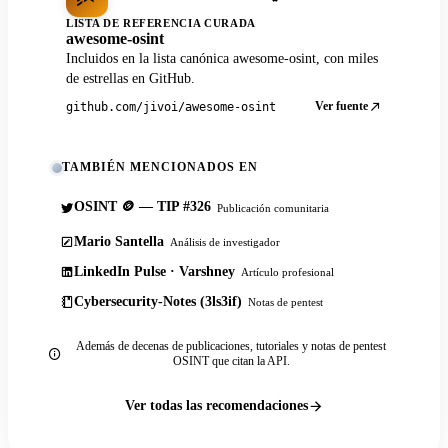
LISTA DE REFERENCIA CURADA
awesome-osint
Incluidos en la lista canónica awesome-osint, con miles
de estrellas en GitHub.
Ver fuente
github.com/jivoi/awesome-osint
TAMBIÉN MENCIONADOS EN
OSINT 🪙 — TIP #326
Publicación comunitaria
Mario Santella
Análisis de investigador
LinkedIn Pulse · Varshney
Artículo profesional
Cybersecurity-Notes (3ls3if)
Notas de pentest
Además de decenas de publicaciones, tutoriales y notas de pentest
OSINT que citan la API.
Ver todas las recomendaciones