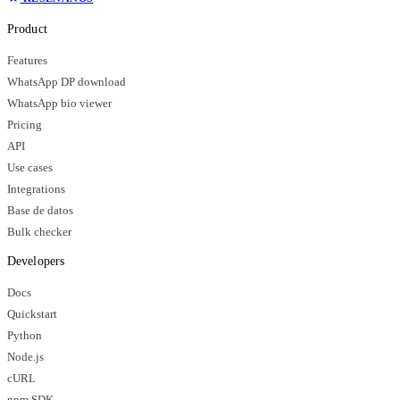
Product
Features
WhatsApp DP download
WhatsApp bio viewer
Pricing
API
Use cases
Integrations
Base de datos
Bulk checker
Developers
Docs
Quickstart
Python
Node.js
cURL
npm SDK