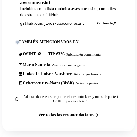
awesome-osint
Incluidos en la lista canónica awesome-osint, con miles
de estrellas en GitHub.
Ver fuente
github.com/jivoi/awesome-osint
TAMBIÉN MENCIONADOS EN
OSINT 🪙 — TIP #326
Publicación comunitaria
Mario Santella
Análisis de investigador
LinkedIn Pulse · Varshney
Artículo profesional
Cybersecurity-Notes (3ls3if)
Notas de pentest
Además de decenas de publicaciones, tutoriales y notas de pentest
OSINT que citan la API.
Ver todas las recomendaciones