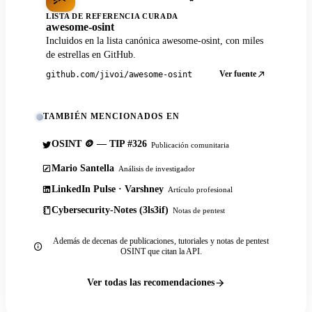
LISTA DE REFERENCIA CURADA
awesome-osint
Incluidos en la lista canónica awesome-osint, con miles
de estrellas en GitHub.
Ver fuente
github.com/jivoi/awesome-osint
TAMBIÉN MENCIONADOS EN
OSINT 🪙 — TIP #326
Publicación comunitaria
Mario Santella
Análisis de investigador
LinkedIn Pulse · Varshney
Artículo profesional
Cybersecurity-Notes (3ls3if)
Notas de pentest
Además de decenas de publicaciones, tutoriales y notas de pentest
OSINT que citan la API.
Ver todas las recomendaciones