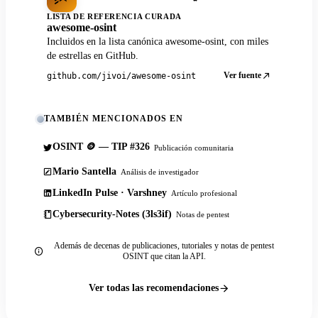
LISTA DE REFERENCIA CURADA
awesome-osint
Incluidos en la lista canónica awesome-osint, con miles
de estrellas en GitHub.
Ver fuente
github.com/jivoi/awesome-osint
TAMBIÉN MENCIONADOS EN
OSINT 🪙 — TIP #326
Publicación comunitaria
Mario Santella
Análisis de investigador
LinkedIn Pulse · Varshney
Artículo profesional
Cybersecurity-Notes (3ls3if)
Notas de pentest
Además de decenas de publicaciones, tutoriales y notas de pentest
OSINT que citan la API.
Ver todas las recomendaciones