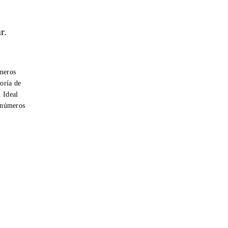
r.
úmeros
oría de
. Ideal
r números