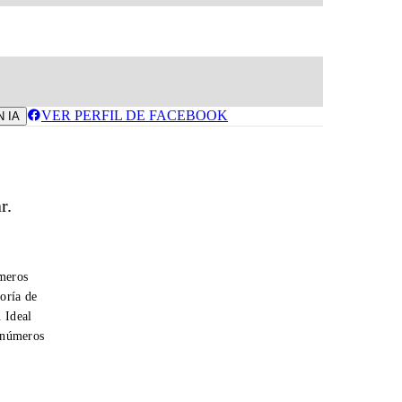
VER PERFIL DE FACEBOOK
N IA
r.
úmeros
oría de
. Ideal
r números