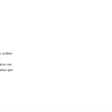
o acaben
s
atos con
tuitas que