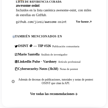
LISTA DE REFERENCIA CURADA
awesome-osint
Incluidos en la lista canónica awesome-osint, con miles
de estrellas en GitHub.
Ver fuente
github.com/jivoi/awesome-osint
TAMBIÉN MENCIONADOS EN
OSINT 🪙 — TIP #326
Publicación comunitaria
Mario Santella
Análisis de investigador
LinkedIn Pulse · Varshney
Artículo profesional
Cybersecurity-Notes (3ls3if)
Notas de pentest
Además de decenas de publicaciones, tutoriales y notas de pentest
OSINT que citan la API.
Ver todas las recomendaciones