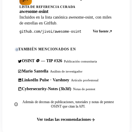
LISTA DE REFERENCIA CURADA
awesome-osint
Incluidos en la lista canónica awesome-osint, con miles
de estrellas en GitHub.
Ver fuente
github.com/jivoi/awesome-osint
TAMBIÉN MENCIONADOS EN
OSINT 🪙 — TIP #326
Publicación comunitaria
Mario Santella
Análisis de investigador
LinkedIn Pulse · Varshney
Artículo profesional
Cybersecurity-Notes (3ls3if)
Notas de pentest
Además de decenas de publicaciones, tutoriales y notas de pentest
OSINT que citan la API.
Ver todas las recomendaciones