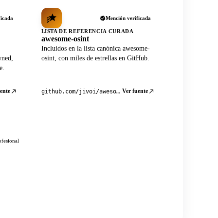
ficada
Mención verificada
LISTA DE REFERENCIA CURADA
awesome-osint
Incluidos en la lista canónica awesome-
wned,
osint, con miles de estrellas en GitHub.
e.
ente
Ver fuente
github.com/jivoi/awesome-osint
ofesional