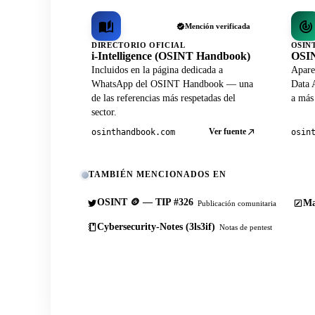
Mención verificada
DIRECTORIO OFICIAL
OSIN
i-Intelligence (OSINT Handbook)
OSIN
Incluidos en la página dedicada a
Apare
WhatsApp del OSINT Handbook — una
Data A
de las referencias más respetadas del
a más
sector.
Ver fuente
osinthandbook.com
osin
TAMBIÉN MENCIONADOS EN
OSINT 🪙 — TIP #326
Ma
Publicación comunitaria
Cybersecurity-Notes (3ls3if)
Notas de pentest