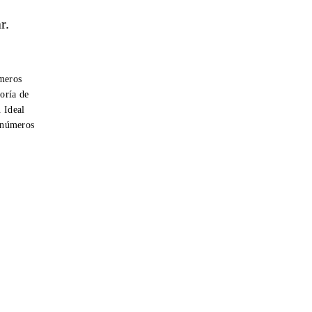
r.
úmeros
oría de
. Ideal
r números