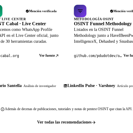
Mención verificada
Mención veri
T LIVE CENTER
METODOLOGÍA OSINT
T Cabal · Live Center
OSINT Funnel Methodology
cemos como WhatsApp Profile
Listados en la OSINT Funnel
PI en el Live Center oficial, junto
Methodology junto a HaveIBeenP
 de 30 herramientas curadas.
IntelligenceX, Dehashed y Snusbas
Ver fuente
Ver fu
tcabal.org
github.com/pdudotdev/ofm
rio Santella
LinkedIn Pulse · Varshney
Análisis de investigador
Artículo pr
Además de decenas de publicaciones, tutoriales y notas de pentest OSINT que citan la API.
Ver todas las recomendaciones