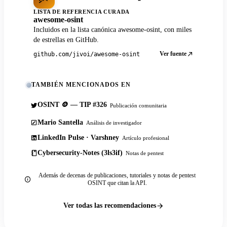
LISTA DE REFERENCIA CURADA
awesome-osint
Incluidos en la lista canónica awesome-osint, con miles
de estrellas en GitHub.
Ver fuente
github.com/jivoi/awesome-osint
TAMBIÉN MENCIONADOS EN
OSINT 🪙 — TIP #326
Publicación comunitaria
Mario Santella
Análisis de investigador
LinkedIn Pulse · Varshney
Artículo profesional
Cybersecurity-Notes (3ls3if)
Notas de pentest
Además de decenas de publicaciones, tutoriales y notas de pentest
OSINT que citan la API.
Ver todas las recomendaciones