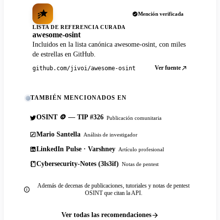
Mención verificada
LISTA DE REFERENCIA CURADA
awesome-osint
Incluidos en la lista canónica awesome-osint, con miles
de estrellas en GitHub.
Ver fuente
github.com/jivoi/awesome-osint
TAMBIÉN MENCIONADOS EN
OSINT 🪙 — TIP #326
Publicación comunitaria
Mario Santella
Análisis de investigador
LinkedIn Pulse · Varshney
Artículo profesional
Cybersecurity-Notes (3ls3if)
Notas de pentest
Además de decenas de publicaciones, tutoriales y notas de pentest
OSINT que citan la API.
Ver todas las recomendaciones