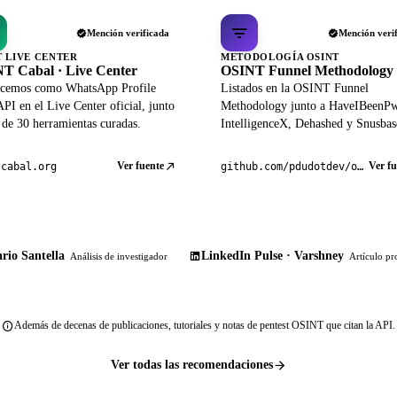
Mención verificada
Mención veri
T LIVE CENTER
METODOLOGÍA OSINT
T Cabal · Live Center
OSINT Funnel Methodology
cemos como WhatsApp Profile
Listados en la OSINT Funnel
PI en el Live Center oficial, junto
Methodology junto a HaveIBeenP
 de 30 herramientas curadas.
IntelligenceX, Dehashed y Snusbas
Ver fuente
Ver fu
tcabal.org
github.com/pdudotdev/ofm
rio Santella
LinkedIn Pulse · Varshney
Análisis de investigador
Artículo pr
Además de decenas de publicaciones, tutoriales y notas de pentest OSINT que citan la API.
Ver todas las recomendaciones