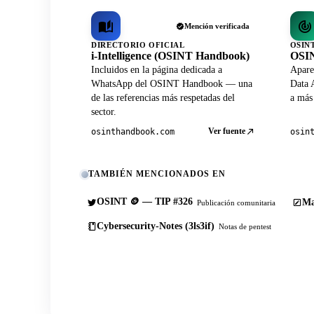
Mención verificada
DIRECTORIO OFICIAL
OSIN
i-Intelligence (OSINT Handbook)
OSIN
Incluidos en la página dedicada a
Apare
WhatsApp del OSINT Handbook — una
Data A
de las referencias más respetadas del
a más
sector.
Ver fuente
osinthandbook.com
osin
TAMBIÉN MENCIONADOS EN
OSINT 🪙 — TIP #326
Ma
Publicación comunitaria
Cybersecurity-Notes (3ls3if)
Notas de pentest