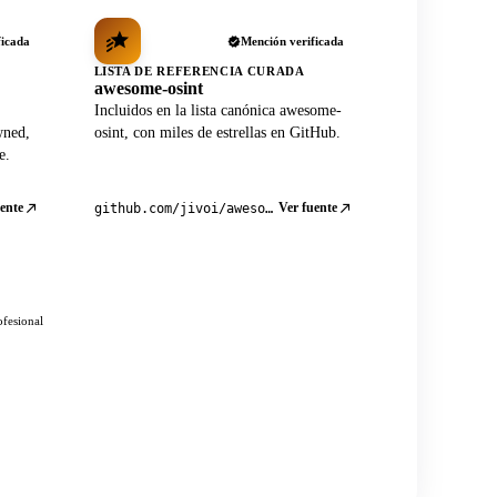
ficada
Mención verificada
LISTA DE REFERENCIA CURADA
awesome-osint
Incluidos en la lista canónica awesome-
wned,
osint, con miles de estrellas en GitHub.
e.
ente
Ver fuente
github.com/jivoi/awesome-osint
ofesional