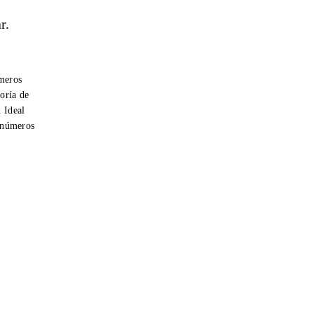
r.
úmeros
oría de
. Ideal
r números