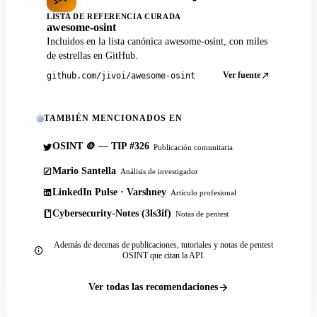
LISTA DE REFERENCIA CURADA
awesome-osint
Incluidos en la lista canónica awesome-osint, con miles
de estrellas en GitHub.
Ver fuente
github.com/jivoi/awesome-osint
TAMBIÉN MENCIONADOS EN
OSINT 🪙 — TIP #326
Publicación comunitaria
Mario Santella
Análisis de investigador
LinkedIn Pulse · Varshney
Artículo profesional
Cybersecurity-Notes (3ls3if)
Notas de pentest
Además de decenas de publicaciones, tutoriales y notas de pentest
OSINT que citan la API.
Ver todas las recomendaciones