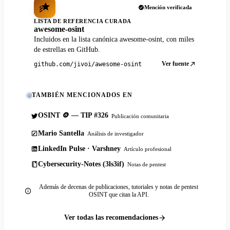
Mención verificada
LISTA DE REFERENCIA CURADA
awesome-osint
Incluidos en la lista canónica awesome-osint, con miles
de estrellas en GitHub.
Ver fuente
github.com/jivoi/awesome-osint
TAMBIÉN MENCIONADOS EN
OSINT 🪙 — TIP #326
Publicación comunitaria
Mario Santella
Análisis de investigador
LinkedIn Pulse · Varshney
Artículo profesional
Cybersecurity-Notes (3ls3if)
Notas de pentest
Además de decenas de publicaciones, tutoriales y notas de pentest
OSINT que citan la API.
Ver todas las recomendaciones