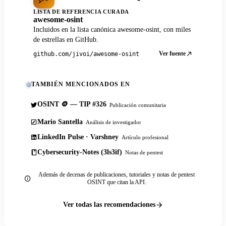
LISTA DE REFERENCIA CURADA
awesome-osint
Incluidos en la lista canónica awesome-osint, con miles
de estrellas en GitHub.
Ver fuente
github.com/jivoi/awesome-osint
TAMBIÉN MENCIONADOS EN
OSINT 🪙 — TIP #326
Publicación comunitaria
Mario Santella
Análisis de investigador
LinkedIn Pulse · Varshney
Artículo profesional
Cybersecurity-Notes (3ls3if)
Notas de pentest
Además de decenas de publicaciones, tutoriales y notas de pentest
OSINT que citan la API.
Ver todas las recomendaciones