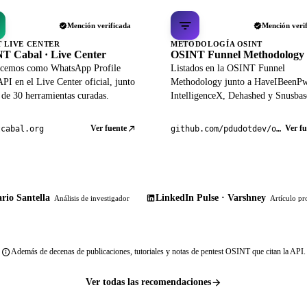
Mención verificada
Mención veri
T LIVE CENTER
METODOLOGÍA OSINT
T Cabal · Live Center
OSINT Funnel Methodology
cemos como WhatsApp Profile
Listados en la OSINT Funnel
PI en el Live Center oficial, junto
Methodology junto a HaveIBeenP
 de 30 herramientas curadas.
IntelligenceX, Dehashed y Snusbas
Ver fuente
Ver fu
tcabal.org
github.com/pdudotdev/ofm
rio Santella
LinkedIn Pulse · Varshney
Análisis de investigador
Artículo pr
Además de decenas de publicaciones, tutoriales y notas de pentest OSINT que citan la API.
Ver todas las recomendaciones