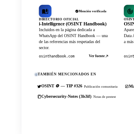
Mención verificada
DIRECTORIO OFICIAL
OSIN
i-Intelligence (OSINT Handbook)
OSIN
Incluidos en la página dedicada a
Apare
WhatsApp del OSINT Handbook — una
Data A
de las referencias más respetadas del
a más
sector.
Ver fuente
osinthandbook.com
osin
TAMBIÉN MENCIONADOS EN
OSINT 🪙 — TIP #326
Ma
Publicación comunitaria
Cybersecurity-Notes (3ls3if)
Notas de pentest