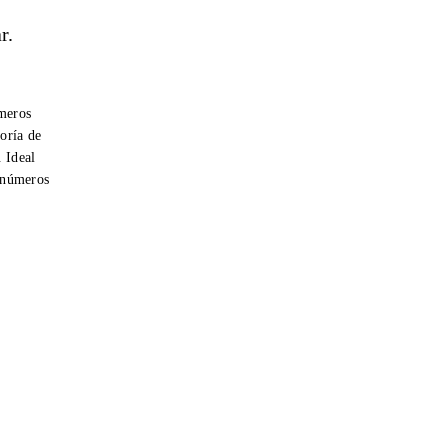
r.
úmeros
oría de
. Ideal
r números