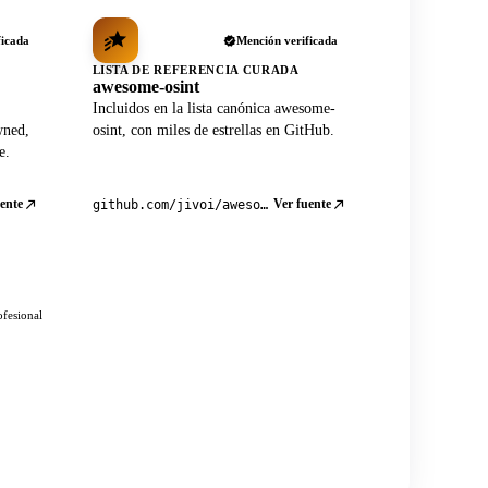
ficada
Mención verificada
LISTA DE REFERENCIA CURADA
awesome-osint
Incluidos en la lista canónica awesome-
wned,
osint, con miles de estrellas en GitHub.
e.
ente
Ver fuente
github.com/jivoi/awesome-osint
ofesional