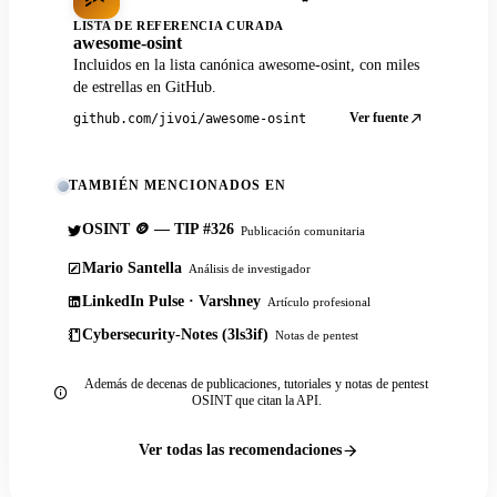
LISTA DE REFERENCIA CURADA
awesome-osint
Incluidos en la lista canónica awesome-osint, con miles
de estrellas en GitHub.
Ver fuente
github.com/jivoi/awesome-osint
TAMBIÉN MENCIONADOS EN
OSINT 🪙 — TIP #326
Publicación comunitaria
Mario Santella
Análisis de investigador
LinkedIn Pulse · Varshney
Artículo profesional
Cybersecurity-Notes (3ls3if)
Notas de pentest
Además de decenas de publicaciones, tutoriales y notas de pentest
OSINT que citan la API.
Ver todas las recomendaciones