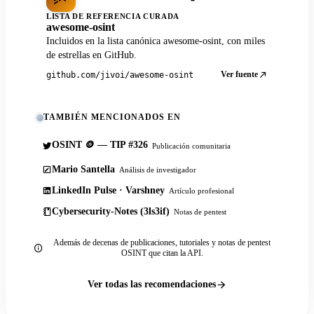
LISTA DE REFERENCIA CURADA
awesome-osint
Incluidos en la lista canónica awesome-osint, con miles
de estrellas en GitHub.
Ver fuente
github.com/jivoi/awesome-osint
TAMBIÉN MENCIONADOS EN
OSINT 🪙 — TIP #326
Publicación comunitaria
Mario Santella
Análisis de investigador
LinkedIn Pulse · Varshney
Artículo profesional
Cybersecurity-Notes (3ls3if)
Notas de pentest
Además de decenas de publicaciones, tutoriales y notas de pentest
OSINT que citan la API.
Ver todas las recomendaciones