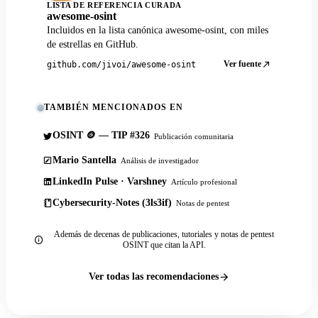
LISTA DE REFERENCIA CURADA
awesome-osint
Incluidos en la lista canónica awesome-osint, con miles
de estrellas en GitHub.
Ver fuente
github.com/jivoi/awesome-osint
TAMBIÉN MENCIONADOS EN
OSINT 🪙 — TIP #326
Publicación comunitaria
Mario Santella
Análisis de investigador
LinkedIn Pulse · Varshney
Artículo profesional
Cybersecurity-Notes (3ls3if)
Notas de pentest
Además de decenas de publicaciones, tutoriales y notas de pentest
OSINT que citan la API.
Ver todas las recomendaciones