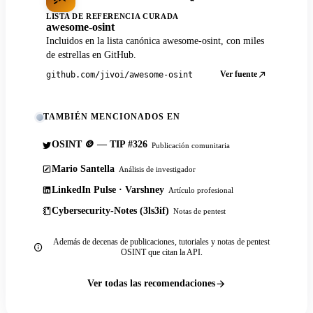
LISTA DE REFERENCIA CURADA
awesome-osint
Incluidos en la lista canónica awesome-osint, con miles
de estrellas en GitHub.
Ver fuente
github.com/jivoi/awesome-osint
TAMBIÉN MENCIONADOS EN
OSINT 🪙 — TIP #326
Publicación comunitaria
Mario Santella
Análisis de investigador
LinkedIn Pulse · Varshney
Artículo profesional
Cybersecurity-Notes (3ls3if)
Notas de pentest
Además de decenas de publicaciones, tutoriales y notas de pentest
OSINT que citan la API.
Ver todas las recomendaciones